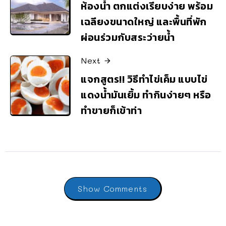
ห้องน้ำ ตกแต่งเรียบง่าย พร้อม
เฉลียงขนาดใหญ่ และพื้นที่พัก
ผ่อนร่วมกับสระว่ายน้ำ
Next
แจกสูตร!! วิธีทำไข่เค็ม แบบไข่
แดงน้ำมันเยิ้ม ทำกินง่ายๆ หรือ
ทำขายก็เข้าท่า
Show Comments