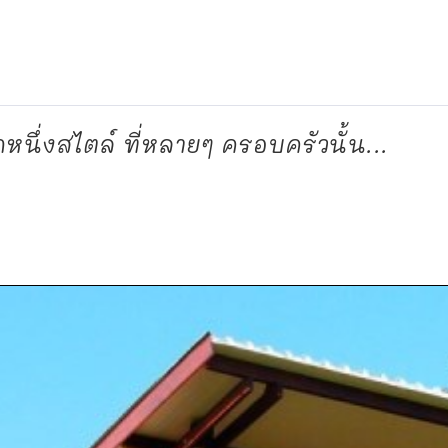
ีกหนึ่งสไตล์ ที่หลายๆ ครอบครัวนั้น...