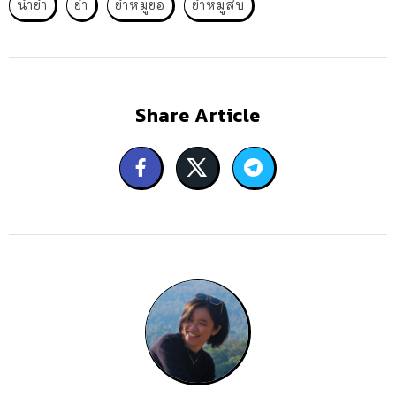
น้ำยำ
ยำ
ยำหมูยอ
ยำหมูสับ
Share Article