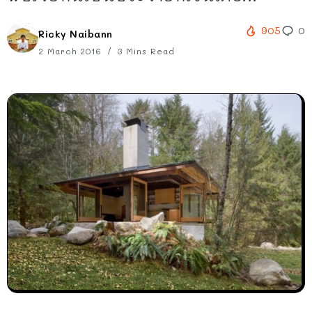
905
0
Ricky Naibann
2 March 2016
3 Mins Read