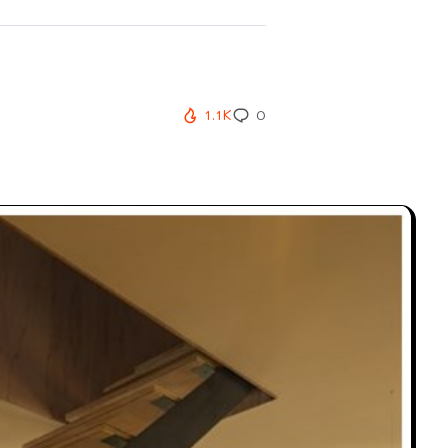
1.1K
0