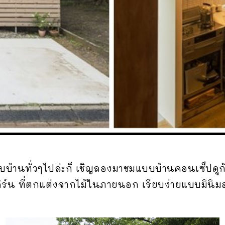
บบ้านทั่วๆไปล่ะก็ เชิญลองมาชมแบบบ้านคอนเซ็ปดูกันบ
ดิร์น ที่ตกแต่งจากไม้ในภายนอก เรียบง่ายแบบมินิ