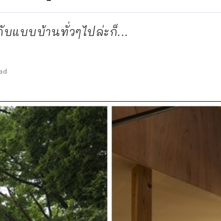
กับแบบบ้านทั่วๆไปล่ะก็...
ad