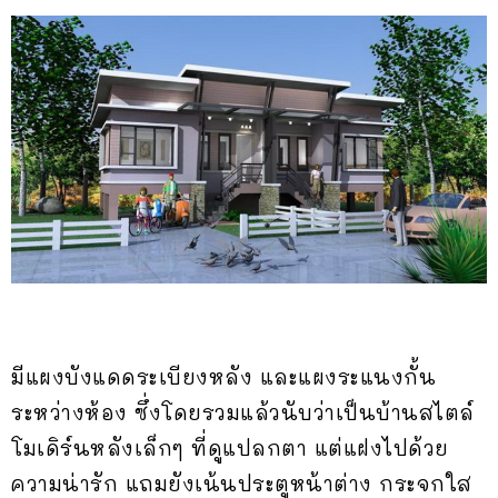
มีแผงบังแดดระเบียงหลัง และแผงระแนงกั้น
ระหว่างห้อง ซึ่งโดยรวมแล้วนับว่าเป็นบ้านสไตล์
โมเดิร์นหลังเล็กๆ ที่ดูแปลกตา แต่แฝงไปด้วย
ความน่ารัก แถมยังเน้นประตูหน้าต่าง กระจกใส