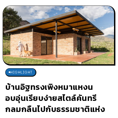
HIGHLIGHT
บ้านอิฐทรงเพิงหมาแหงน
อบอุ่นเรียบง่ายสไตล์คันทรี
กลมกลืนไปกับธรรมชาติแห่ง