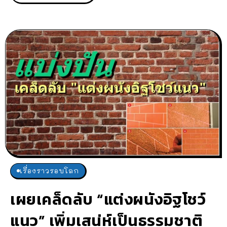
เรื่องราวรอบโลก
เผยเคล็ดลับ “แต่งผนังอิฐโชว์
แนว” เพิ่มเสน่ห์เป็นธรรมชาติ