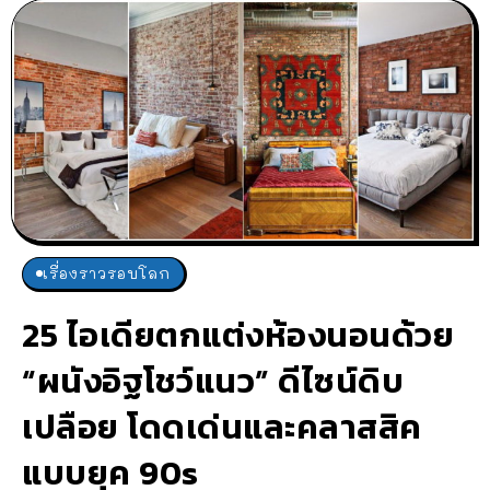
เรื่องราวรอบโลก
25 ไอเดียตกแต่งห้องนอนด้วย
“ผนังอิฐโชว์แนว” ดีไซน์ดิบ
เปลือย โดดเด่นและคลาสสิค
แบบยุค 90s