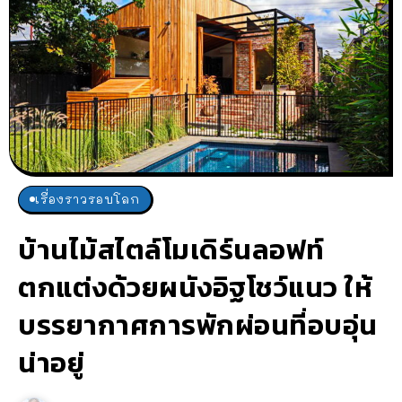
เรื่องราวรอบโลก
บ้านไม้สไตล์โมเดิร์นลอฟท์
ตกแต่งด้วยผนังอิฐโชว์แนว ให้
บรรยากาศการพักผ่อนที่อบอุ่น
น่าอยู่