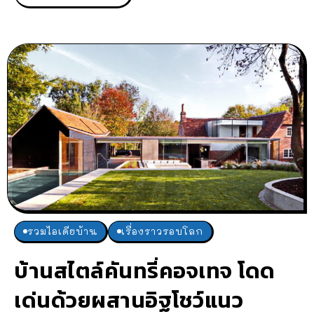
รวมไอเดียบ้าน
เรื่องราวรอบโลก
บ้านสไตล์คันทรี่คอจเทจ โดด
เด่นด้วยผสานอิฐโชว์แนว