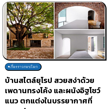
เรื่องราวรอบโลก
บ้านสไตล์ยุโรป สวยสง่าด้วย
เพดานทรงโค้ง และผนังอิฐโชว์
แนว ตกแต่งในบรรยากาศที่