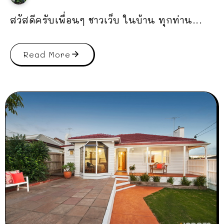
สวัสดีครับเพื่อนๆ ชาวเว็บ ในบ้าน ทุกท่าน...
Read More