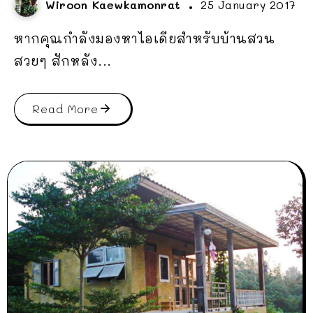
Wiroon Kaewkamonrat
25 January 2017
หากคุณกำลังมองหาไอเดียสำหรับบ้านสวน
สวยๆ สักหลัง...
Read More