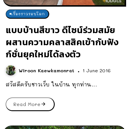
เรื่องราวรอบโลก
แบบบ้านสีขาว ดีไซน์ร่วมสมัย
ผสานความคลาสสิคเข้ากับฟัง
ก์ชั่นยุคใหม่ได้ลงตัว
Wiroon Kaewkamonrat
1 June 2016
สวัสดีครับชาวเว็บ ในบ้าน ทุกท่าน...
Read More