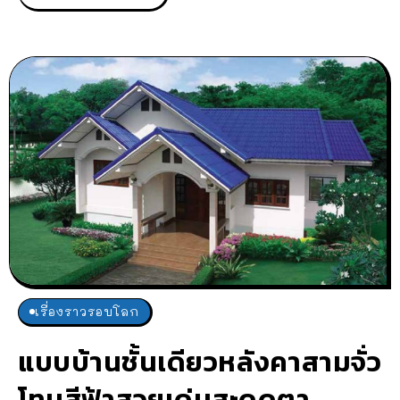
เรื่องราวรอบโลก
แบบบ้านชั้นเดียวหลังคาสามจั่ว
โทนสีฟ้าสวยเด่นสะดุดตา