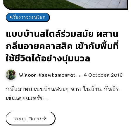
เรื่องราวรอบโลก
แบบบ้านสไตล์ร่วมสมัย ผสาน
กลิ่นอายคลาสสิค เข้ากับพื้นที่
ใช้ชีวิตได้อย่างนุ่มนวล
Wiroon Kaewkamonrat
4 October 2016
กลับมาพบแบบบ้านสวยๆ จาก ในบ้าน กันอีก
เช่นเคยนะครับ...
Read More