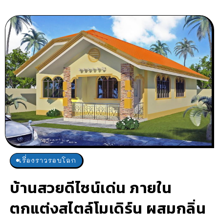
เรื่องราวรอบโลก
บ้านสวยดีไซน์เด่น ภายใน
ตกแต่งสไตล์โมเดิร์น ผสมกลิ่น