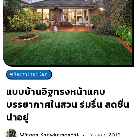
เรื่องราวรอบโลก
แบบบ้านอิฐทรงหน้าแคบ
บรรยากาศในสวน ร่มรื่น สดชื่น
น่าอยู่
Wiroon Kaewkamonrat
17 June 2016