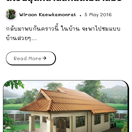
Wiroon Kaewkamonrat
5 May 2016
กลับมาพบกันคราวนี้ ในบ้าน จะพาไปชมแบบ
บ้านสวยๆ...
Read More