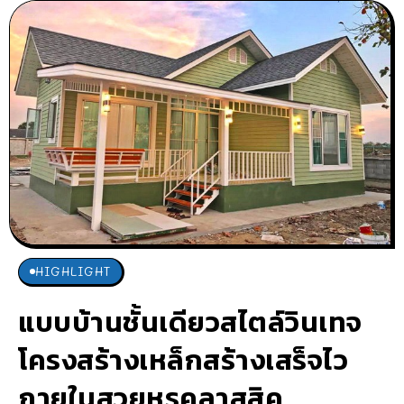
HIGHLIGHT
แบบบ้านชั้นเดียวสไตล์วินเทจ
โครงสร้างเหล็กสร้างเสร็จไว
ภายในสวยหรูคลาสสิค