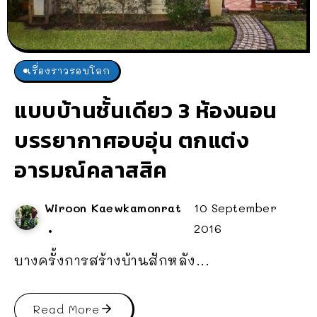
เรื่องราวรอบโลก
แบบบ้านชั้นเดียว 3 ห้องนอน
บรรยากาศอบอุ่น ตกแต่ง
อารมณ์คลาสสิค
Wiroon Kaewkamonrat
10 September
2016
บางครั้งการสร้างบ้านสักหลัง...
Read More