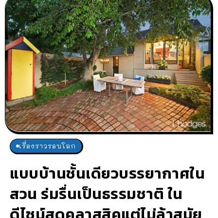
เรื่องราวรอบโลก
แบบบ้านชั้นเดียวบรรยากาศใน
สวน ร่มรื่นเป็นธรรมชาติ ใน
ดีไซน์สุดคลาสสิคแต่ไม่ล้าสมัย