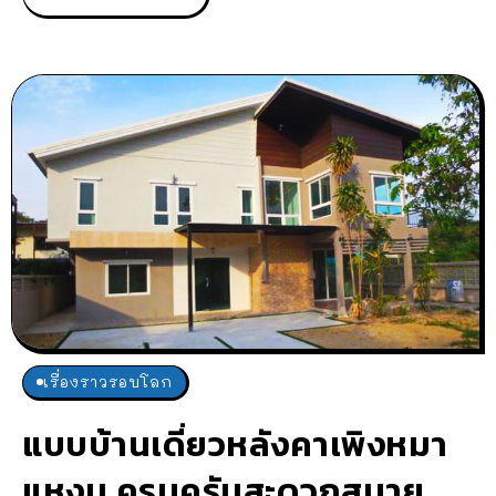
เรื่องราวรอบโลก
แบบบ้านเดี่ยวหลังคาเพิงหมา
แหงน ครบครันสะดวกสบาย