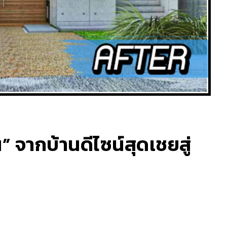
น” จากบ้านดีไซน์สุดเชยสู่