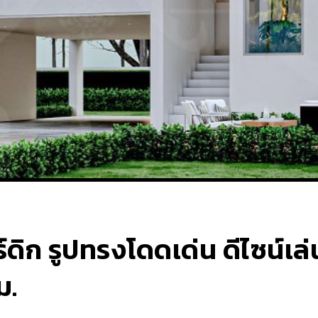
์ดิก รูปทรงโดดเด่น ดีไซน์เล
ม.