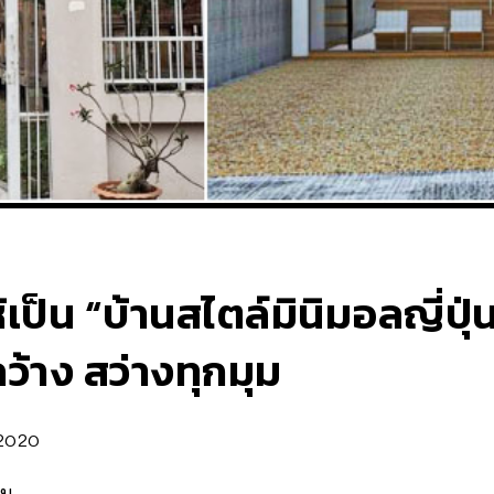
้เป็น “บ้านสไตล์มินิมอลญี่ปุ่
กว้าง สว่างทุกมุม
2020
น...