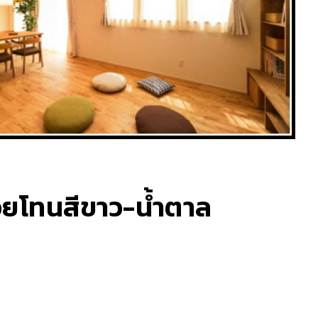
ด้วยโทนสีขาว-น้ำตาล