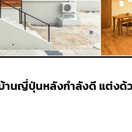
บ้านญี่ปุ่นหลังกำลังดี แต่ง