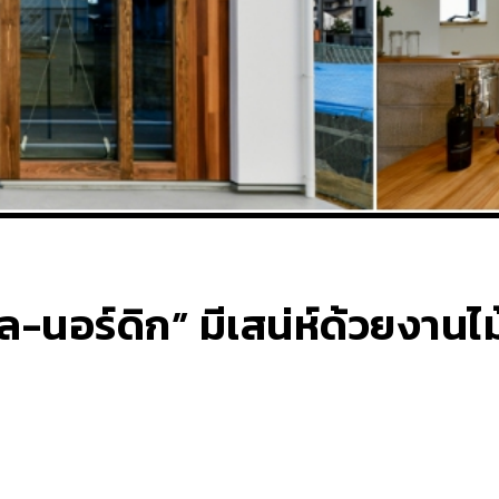
อล-นอร์ดิก” มีเสน่ห์ด้วยงา