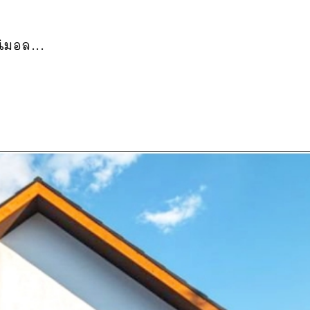
ิมอล...