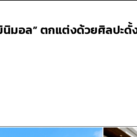
-มินิมอล” ตกแต่งด้วยศิลปะดั