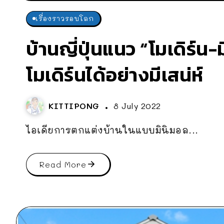
เรื่องราวรอบโลก
บ้านญี่ปุ่นแนว “โมเดิร์น
โมเดิร์นได้อย่างมีเสน่ห์
KITTIPONG
8 July 2022
ไอเดียการตกแต่งบ้านในแบบมินิมอล...
Read More