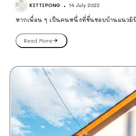
KITTIPONG
14 July 2022
หากเพื่อน ๆ เป็นคนหนึ่งที่ชื่นชอบบ้านแนวมิน
Read More