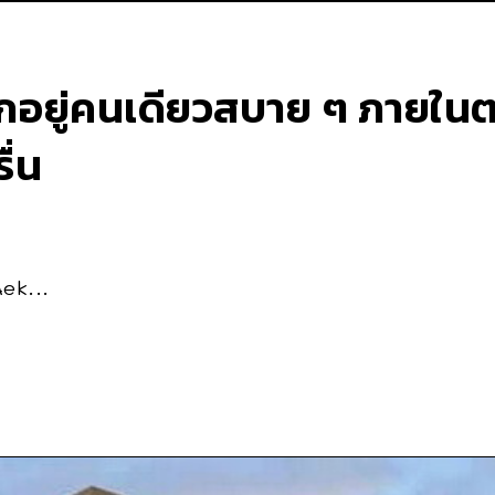
็กอยู่คนเดียวสบาย ๆ ภายใน
ื่น
ek...